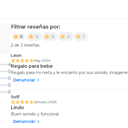
Filtrar reseñas por:
5
4
3
2
1
2 de 2 reseñas
Leon
May 2024
6
Regalo para bebe
0
Regalo para mi nieta y le encanto por sus sonido, imagenes
0
Denunciar
0
0
SolF
January 2025
Lindo
Buen sonido y funcional
Denunciar