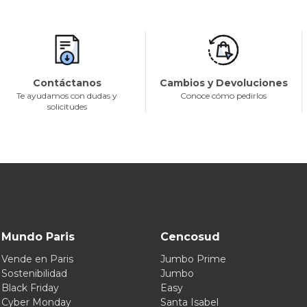
Contáctanos
Cambios y Devoluciones
Te ayudamos con dudas y
Conoce cómo pedirlos
solicitudes
Mundo Paris
Cencosud
Vende en Paris
Jumbo Prime
Sostenibilidad
Jumbo
Black Friday
Easy
Cyber Monday
Santa Isabel