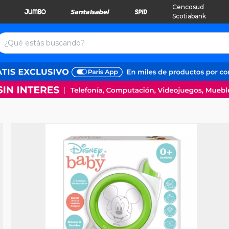
Cencosud
Scotiabank