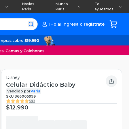
Novios
Mundo
Te
Paris
Paris
ayudamos
¡Hola! Ingresa o regístrate
Disney
Celular Didáctico Baby
Vendido por
Paris
SKU
366005999
5
(
6
)
$12.990