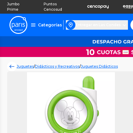
Jumbo
Puntos
Prime
Cencosud
Categorías
Entregar en Las Condes
Juguetes
/
Didácticos y Recreativos
/
Juguetes Didácticos