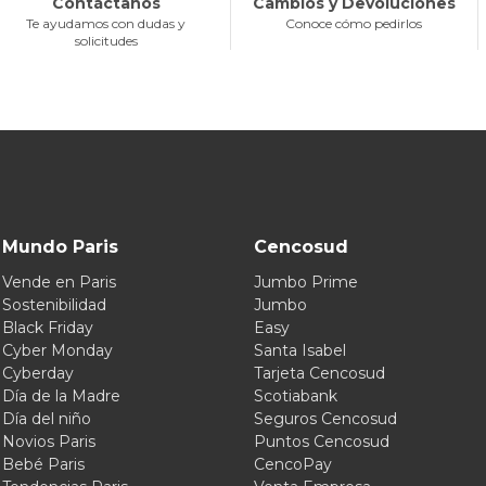
Contáctanos
Cambios y Devoluciones
Te ayudamos con dudas y
Conoce cómo pedirlos
solicitudes
Mundo Paris
Cencosud
Vende en Paris
Jumbo Prime
Sostenibilidad
Jumbo
Black Friday
Easy
Cyber Monday
Santa Isabel
Cyberday
Tarjeta Cencosud
Día de la Madre
Scotiabank
Día del niño
Seguros Cencosud
Novios Paris
Puntos Cencosud
Bebé Paris
CencoPay