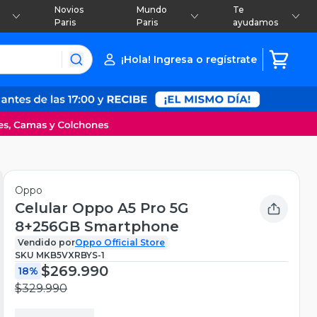
Novios
Mundo
Te
Paris
Paris
ayudamos
¡Hola! Ingresa o regístrate
Oppo
Celular Oppo A5 Pro 5G
8+256GB Smartphone
Vendido por
Oppo Official Store
SKU
MKB5VXRBYS-1
$269.990
18%
$329.990