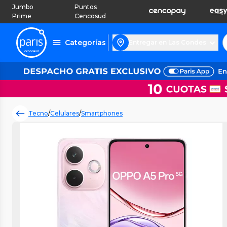
Jumbo
Puntos
Prime
Cencosud
Categorías
Entregar en Las Condes
Tecno
/
Celulares
/
Smartphones