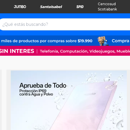
Cencosud
Scotiabank