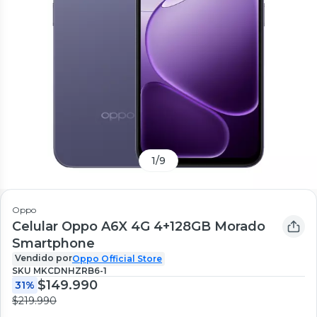
1
/
9
Oppo
Celular Oppo A6X 4G 4+128GB Morado
Smartphone
Vendido por
Oppo Official Store
SKU
MKCDNHZRB6-1
$149.990
31%
$219.990