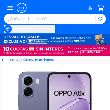
Entregar en Las Condes
Tecno
/
Celulares
/
Smartphones