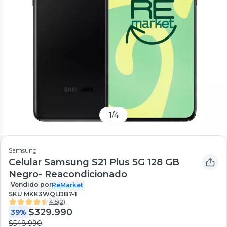
1
/
4
Samsung
Celular Samsung S21 Plus 5G 128 GB
Negro- Reacondicionado
Vendido por
ReMarket
SKU
MKK3WQLDB7-1
4.5
(
2
)
$329.990
39%
$548.990