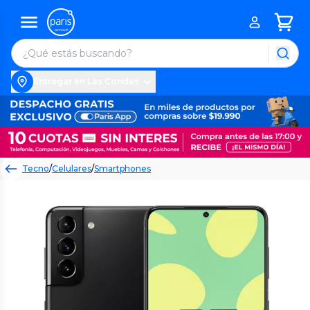
Entregar en Las Condes
Tecno
/
Celulares
/
Smartphones