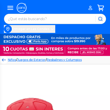
Entregar en Las Condes
Niños
/
Juegos de Exterior
/
Resbalines y Columpios