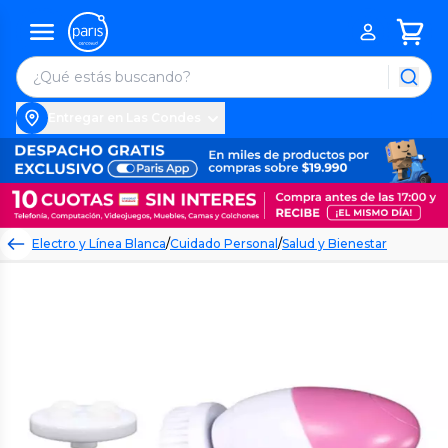
Entregar en Las Condes
Electro y Línea Blanca
/
Cuidado Personal
/
Salud y Bienestar