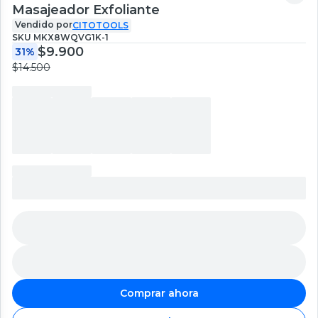
Masajeador Exfoliante
Vendido por
CITOTOOLS
SKU
MKX8WQVG1K-1
$9.900
31%
$14.500
Comprar ahora