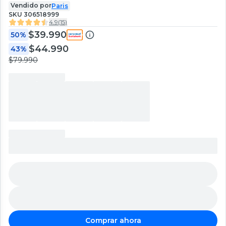
Vendido por
Paris
SKU
306518999
4.9
(
15
)
$39.990
50%
$44.990
43%
$79.990
Comprar ahora