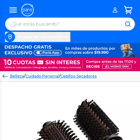
Entregar en Las Condes
Belleza
/
Cuidado Personal
/
Cepillos-Secadores