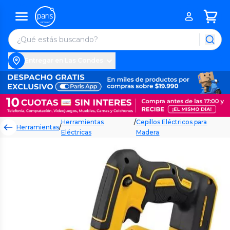
Entregar en Las Condes
Herramientas
/
Cepillos Eléctricos para
Herramientas
/
Eléctricas
Madera