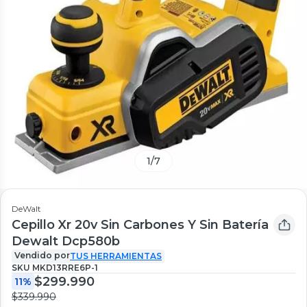
1
/
7
DeWalt
Cepillo Xr 20v Sin Carbones Y Sin Batería
Dewalt Dcp580b
Vendido por
TUS HERRAMIENTAS
SKU
MKD13RRE6P-1
$299.990
11%
$339.990