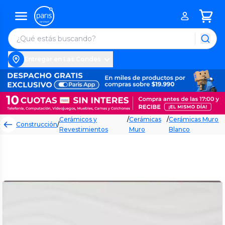
Entregar en Las Condes
Cerámicos y
/
Cerámicas
/
Cerámicas Muro
Construcción
/
Revestimientos
Muro
Blanco