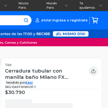
Novios
Mundo
Te
Paris
Paris
ayudamos
¡Hola! Ingresa o regístrate
Yale
Cerradura tubular con
manilla baño Milano FX
níquel satinado
Vendido por
Easy
SKU
EA0YJHWU1F-1
$30.790