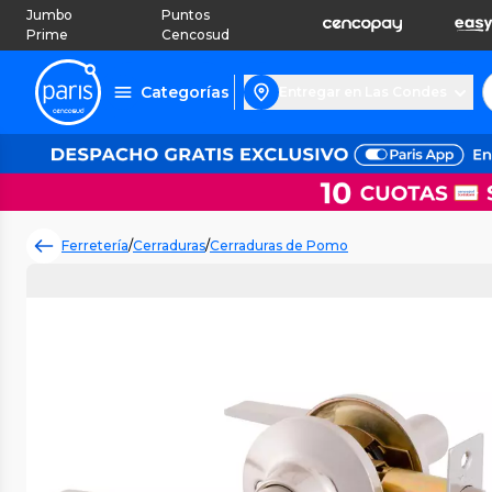
Jumbo
Puntos
Prime
Cencosud
Categorías
Entregar en Las Condes
Ferretería
/
Cerraduras
/
Cerraduras de Pomo