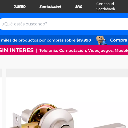
Cencosud
Scotiabank