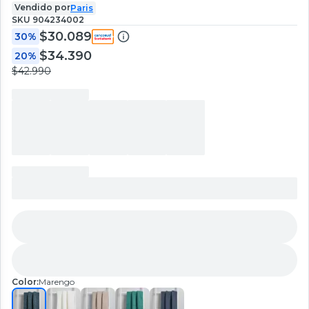
Vendido por
Paris
SKU
904234002
$30.089
30%
$34.390
20%
$42.990
Color:
Marengo