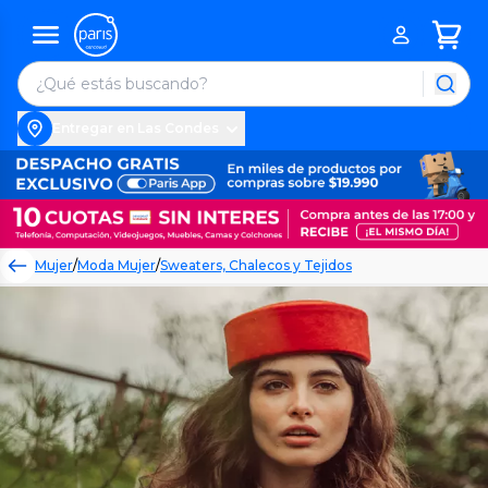
Entregar en Las Condes
Mujer
/
Moda Mujer
/
Sweaters, Chalecos y Tejidos