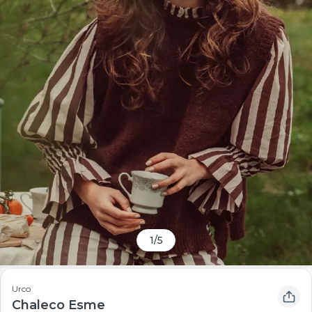
1
/
5
Urco
Chaleco Esme