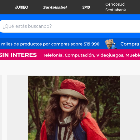
Cencosud
Scotiabank