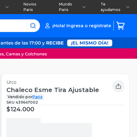
Novios
Mundo
Te
Paris
Paris
ayudamos
¡Hola! Ingresa o regístrate
Urco
Chaleco Esme Tira Ajustable
Vendido por
Paris
SKU
439647002
$124.000