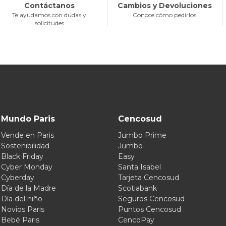
Contáctanos
Cambios y Devoluciones
Te ayudamos con dudas y
Conoce cómo pedirlos
solicitudes
Mundo Paris
Cencosud
Vende en Paris
Jumbo Prime
Sostenibilidad
Jumbo
Black Friday
Easy
Cyber Monday
Santa Isabel
Cyberday
Tarjeta Cencosud
Día de la Madre
Scotiabank
Día del niño
Seguros Cencosud
Novios Paris
Puntos Cencosud
Bebé Paris
CencoPay