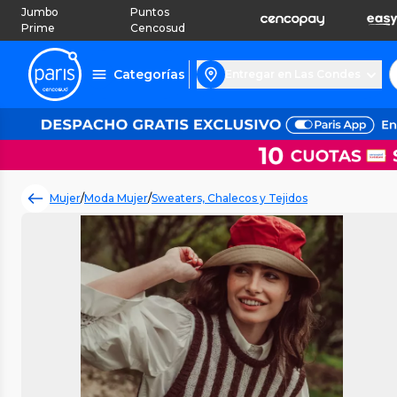
Jumbo
Puntos
Prime
Cencosud
Categorías
Entregar en Las Condes
Mujer
/
Moda Mujer
/
Sweaters, Chalecos y Tejidos