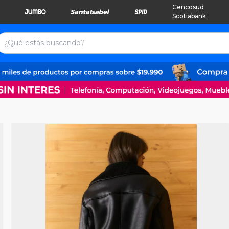
Cencosud
Scotiabank