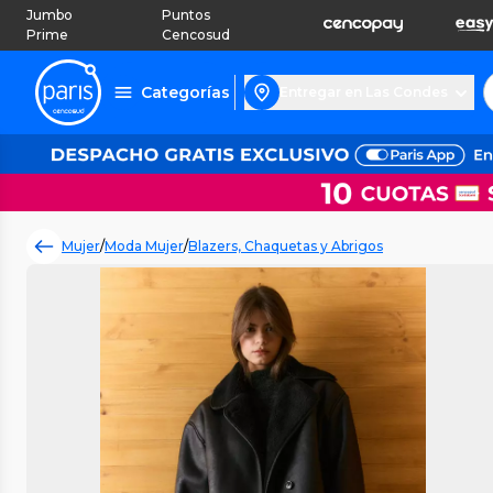
Jumbo
Puntos
Prime
Cencosud
Categorías
Entregar en Las Condes
Mujer
/
Moda Mujer
/
Blazers, Chaquetas y Abrigos