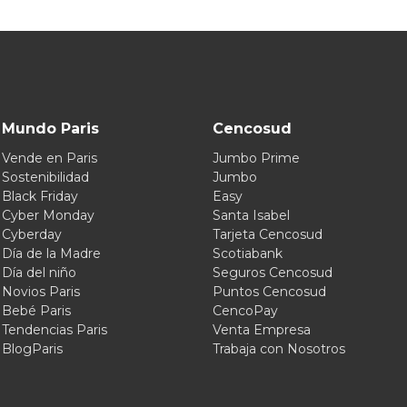
Mundo Paris
Cencosud
Vende en Paris
Jumbo Prime
Sostenibilidad
Jumbo
Black Friday
Easy
Cyber Monday
Santa Isabel
Cyberday
Tarjeta Cencosud
Día de la Madre
Scotiabank
Día del niño
Seguros Cencosud
Novios Paris
Puntos Cencosud
Bebé Paris
CencoPay
Tendencias Paris
Venta Empresa
BlogParis
Trabaja con Nosotros