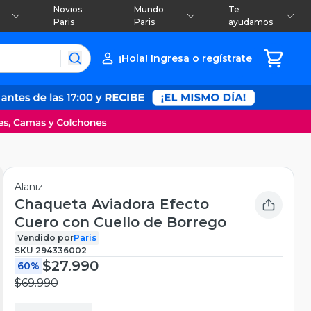
Novios
Mundo
Te
Paris
Paris
ayudamos
¡Hola! Ingresa o regístrate
Alaniz
Chaqueta Aviadora Efecto
Cuero con Cuello de Borrego
Vendido por
Paris
SKU
294336002
$27.990
60%
$69.990