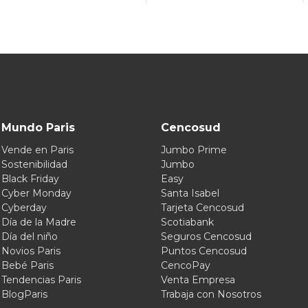
Mundo Paris
Cencosud
Vende en Paris
Jumbo Prime
Sostenibilidad
Jumbo
Black Friday
Easy
Cyber Monday
Santa Isabel
Cyberday
Tarjeta Cencosud
Día de la Madre
Scotiabank
Día del niño
Seguros Cencosud
Novios Paris
Puntos Cencosud
Bebé Paris
CencoPay
Tendencias Paris
Venta Empresa
BlogParis
Trabaja con Nosotros