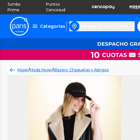
Jumbo
Puntos
Prime
Cencosud
Categorías
Entregar en Las Condes
Mujer
/
Moda Mujer
/
Blazers, Chaquetas y Abrigos