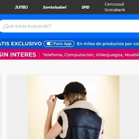
Cencosud
Scotiabank