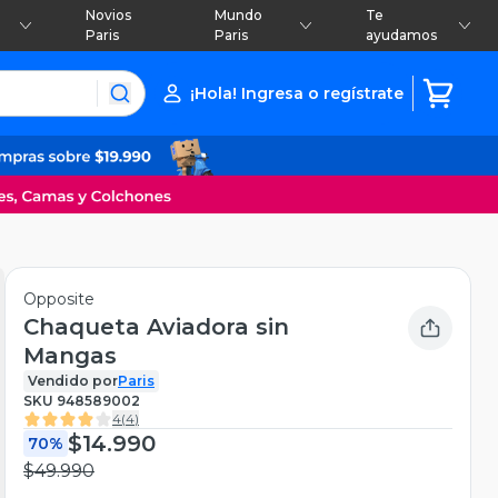
Novios
Mundo
Te
Paris
Paris
ayudamos
¡Hola! Ingresa o regístrate
Opposite
Chaqueta Aviadora sin
Mangas
Vendido por
Paris
SKU
948589002
4
(
4
)
$14.990
70%
$49.990