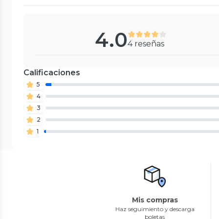
4.0
4 reseñas
Calificaciones
5
4
3
2
1
Mis compras
Haz seguimiento y descarga
boletas