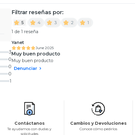
Filtrar reseñas por:
5
4
3
2
1
1 de 1 reseña
Yanet
June 2025
3
Muy buen producto
0
Muy buen producto
0
Denunciar
0
1
Contáctanos
Cambios y Devoluciones
Te ayudamos con dudas y
Conoce cómo pedirlos
solicitudes