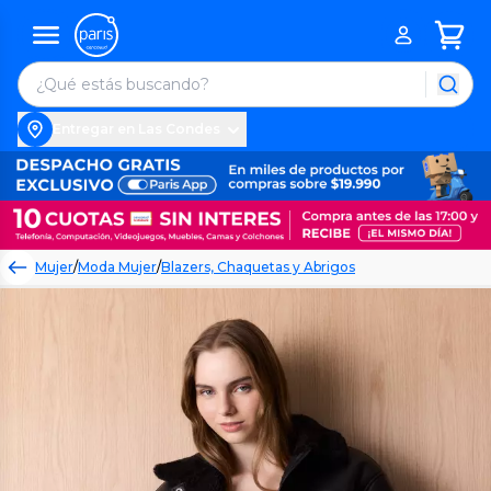
Entregar en Las Condes
Mujer
/
Moda Mujer
/
Blazers, Chaquetas y Abrigos