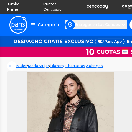
Jumbo
Puntos
Prime
Cencosud
Categorías
Entregar en Las Condes
Mujer
/
Moda Mujer
/
Blazers, Chaquetas y Abrigos