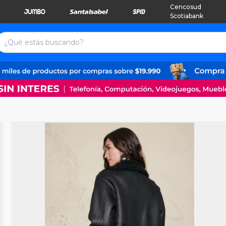
Cencosud
Scotiabank