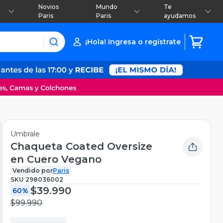
Novios
Mundo
Te
Paris
Paris
ayudamos
¡Hola! Ingresa o regístrate
Umbrale
Chaqueta Coated Oversize
en Cuero Vegano
Vendido por
Paris
SKU
298036002
$39.990
60%
$99.990