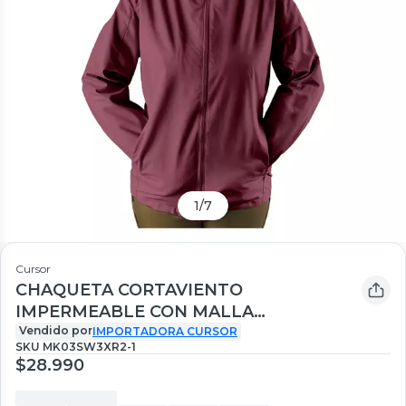
1
/
7
Cursor
CHAQUETA CORTAVIENTO
IMPERMEABLE CON MALLA
ULTRALIGERA MUJER
Vendido por
IMPORTADORA CURSOR
SKU
MK03SW3XR2-1
$28.990