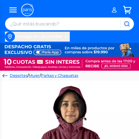
Entregar en Las Condes
Deportes
/
Mujer
/
Parkas y Chaquetas