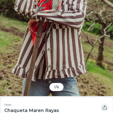
1
/
6
Urco
Chaqueta Maren Rayas