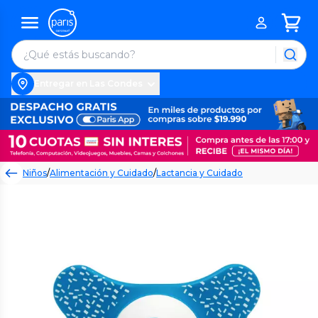
Entregar en Las Condes
Niños
/
Alimentación y Cuidado
/
Lactancia y Cuidado