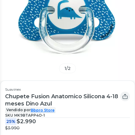
1
/
2
Suavinex
Chupete Fusion Anatomico Silicona 4-18
meses Dino Azul
Vendido por
Bbpro Store
SKU
MK9BTAPP4O-1
$2.990
25%
$3.990