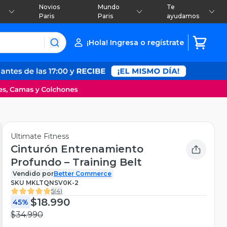
Novios
Mundo
Te
Paris
Paris
ayudamos
¡Hola! Ingresa o regístrate
Ultimate Fitness
Cinturón Entrenamiento
Profundo – Training Belt
Vendido por
Better Commerce
SKU
MKLTQNSV0K-2
5
(
4
)
$18.990
45%
$34.990