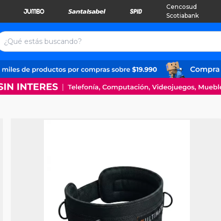
Cencosud
Scotiabank