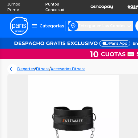
Jumbo
Puntos
Prime
Cencosud
Categorías
Entregar en Las Condes
Deportes
/
Fitness
/
Accesorios Fitness