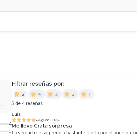
Filtrar reseñas por:
5
4
3
2
1
3 de 4 reseñas
Luis
August 2024
4
Me llevo Grata sorpresa
0
La verdad me sorprendio bastante, tanto por el buen pre