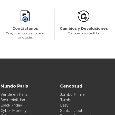
Contáctanos
Cambios y Devoluciones
Te ayudamos con dudas y
Conoce cómo pedirlos
solicitudes
Mundo Paris
Cencosud
Vende en Paris
Jumbo Prime
Sostenibilidad
Jumbo
Black Friday
Easy
Cyber Monday
Santa Isabel