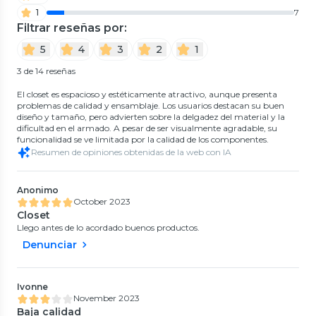
1
7
Filtrar reseñas por:
5
4
3
2
1
3 de 14 reseñas
El closet es espacioso y estéticamente atractivo, aunque presenta
problemas de calidad y ensamblaje. Los usuarios destacan su buen
diseño y tamaño, pero advierten sobre la delgadez del material y la
dificultad en el armado. A pesar de ser visualmente agradable, su
funcionalidad se ve limitada por la calidad de los componentes.
Resumen de opiniones obtenidas de la web con IA
Anonimo
October 2023
Closet
Llego antes de lo acordado buenos productos.
Denunciar
Ivonne
November 2023
Baja calidad