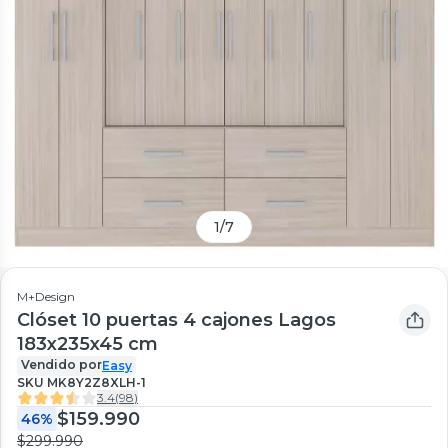
1
/
7
M+Design
Clóset 10 puertas 4 cajones Lagos
183x235x45 cm
Vendido por
Easy
SKU
MK8Y2Z8XLH-1
3.4
(
98
)
$159.990
46%
$299.990