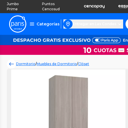
Jumbo
Puntos
Prime
Cencosud
Categorías
Entregar en Las Condes
Dormitorio
/
Muebles de Dormitorio
/
Clóset