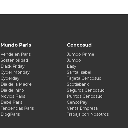
Mundo Paris
Cencosud
Vende en Paris
Jumbo Prime
Sostenibilidad
Jumbo
Black Friday
Easy
Cyber Monday
Santa Isabel
Cyberday
Tarjeta Cencosud
Día de la Madre
Scotiabank
Día del niño
Seguros Cencosud
Novios Paris
Puntos Cencosud
Bebé Paris
CencoPay
Tendencias Paris
Venta Empresa
BlogParis
Trabaja con Nosotros