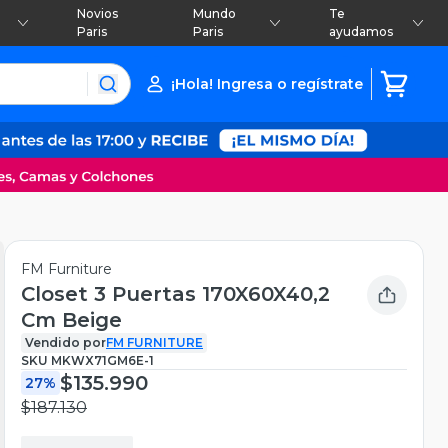
Novios
Mundo
Te
Paris
Paris
ayudamos
¡Hola! Ingresa o regístrate
FM Furniture
Closet 3 Puertas 170X60X40,2
Cm Beige
Vendido por
FM FURNITURE
SKU
MKWX71GM6E-1
$135.990
27%
$187.130