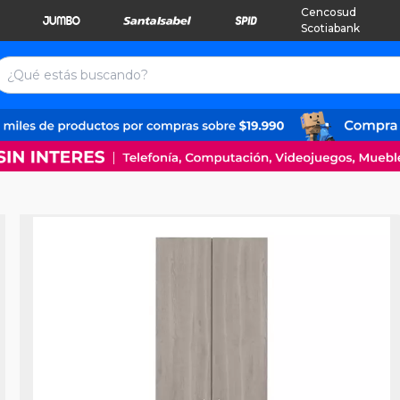
Cencosud
Scotiabank