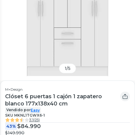
1
/
5
M+Design
Clóset 6 puertas 1 cajón 1 zapatero
blanco 177x138x40 cm
Vendido por
Easy
SKU
MKNL1TGWX6-1
3.1
(
25
)
$84.990
43%
$149.990