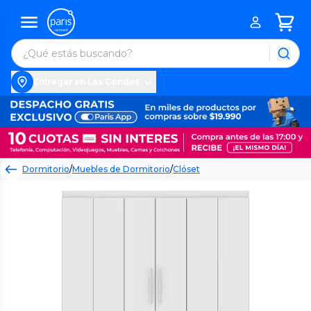
Entregar en Las Condes
Dormitorio
/
Muebles de Dormitorio
/
Clóset