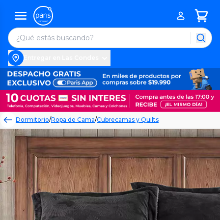
Entregar en Las Condes
Dormitorio
/
Ropa de Cama
/
Cubrecamas y Quilts