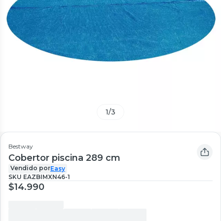
1
/
3
Bestway
Cobertor piscina 289 cm
Vendido por
Easy
SKU
EAZBIMXN46-1
$14.990