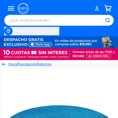
Entregar en Las Condes
Deco
/
Decoración
/
Adornos