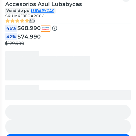
Accesorios Azul Lubabycas
Vendido por
LUBABYCAS
SKU
MKF0FOAPC0-1
5
(
1
)
$68.990
46%
$74.990
42%
$129.990