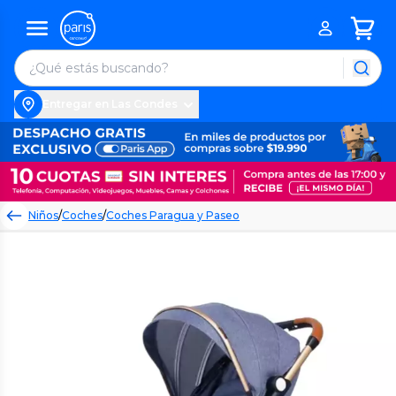
Entregar en Las Condes
Niños
/
Coches
/
Coches Paragua y Paseo