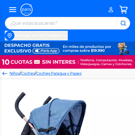
Entregar en Las Condes
Niños
/
Coches
/
Coches Paragua y Paseo