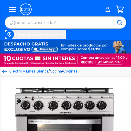
Entregar en Las Condes
Electro y Línea Blanca
/
Cocina
/
Cocinas