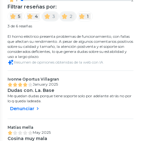
Filtrar reseñas por:
5
4
3
2
1
3 de 6 reseñas
El horno eléctrico presenta problemas de funcionamiento, con fallas
que afectan su rendimiento. A pesar de algunos comentarios positivos
sobre su calidad y tamaño, la atención postventa y el soporte son
considerados deficientes, lo que genera dudas sobre su estabilidad y
uso a largo plazo.
Resumen de opiniones obtenidas de la web con IA
Ivonne Oportus Villagran
January 2025
Dudas con. La. Base
Me quedan dudas porque tiene soporte solo por adelante atrás no por
lo q queda ladeada.
Denunciar
Matías mella
May 2025
Cosina muy mala