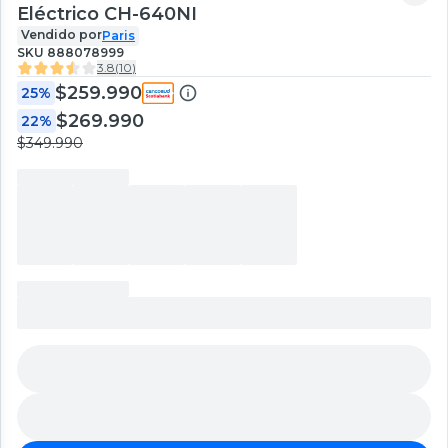
Eléctrico CH-640NI
Vendido por
Paris
SKU
888078999
3.8
(
10
)
$259.990
25%
$269.990
22%
$349.990