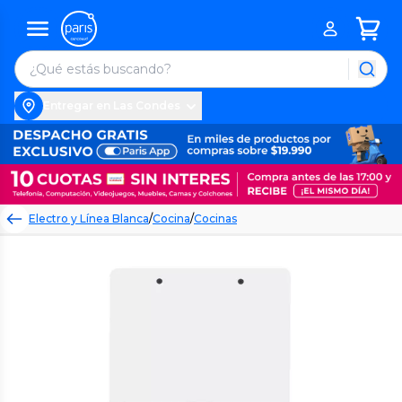
Entregar en Las Condes
Electro y Línea Blanca
/
Cocina
/
Cocinas