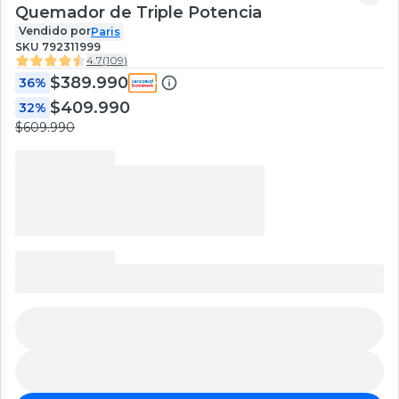
Quemador de Triple Potencia
Vendido por
Paris
SKU
792311999
4.7
(
109
)
$389.990
36%
$409.990
32%
$609.990