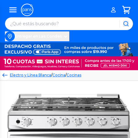
Entregar en Las Condes
Electro y Línea Blanca
/
Cocina
/
Cocinas