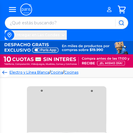
Entregar en Las Condes
Electro y Línea Blanca
/
Cocina
/
Cocinas