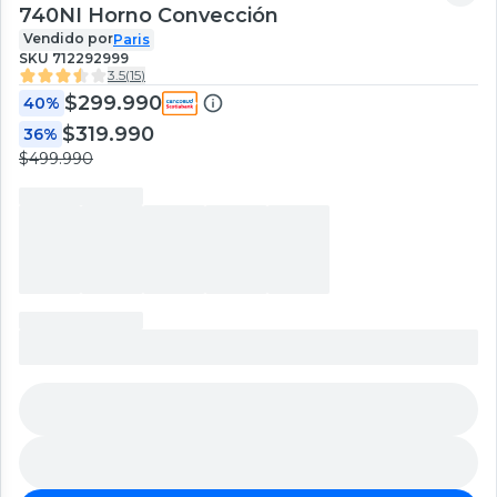
740NI Horno Convección
Vendido por
Paris
SKU
712292999
3.5
(
15
)
$299.990
40%
$319.990
36%
$499.990