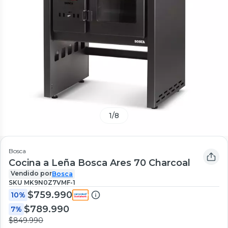
1
/
8
Bosca
Cocina a Leña Bosca Ares 70 Charcoal
Vendido por
Bosca
SKU
MK9N0Z7VMF-1
$759.990
10%
$789.990
7%
$849.990