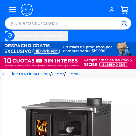
Entregar en Las Condes
Electro y Línea Blanca
/
Cocina
/
Cocinas