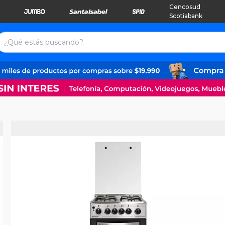
Cencosud
Scotiabank