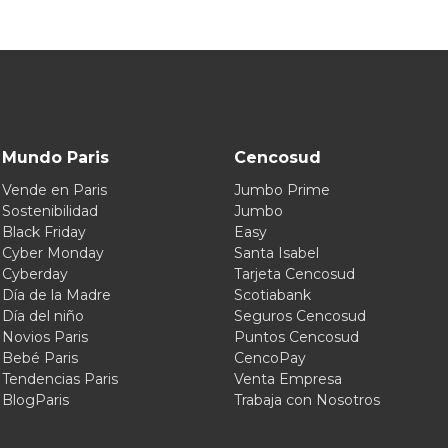
Mundo Paris
Cencosud
Vende en Paris
Jumbo Prime
Sostenibilidad
Jumbo
Black Friday
Easy
Cyber Monday
Santa Isabel
Cyberday
Tarjeta Cencosud
Día de la Madre
Scotiabank
Día del niño
Seguros Cencosud
Novios Paris
Puntos Cencosud
Bebé Paris
CencoPay
Tendencias Paris
Venta Empresa
BlogParis
Trabaja con Nosotros