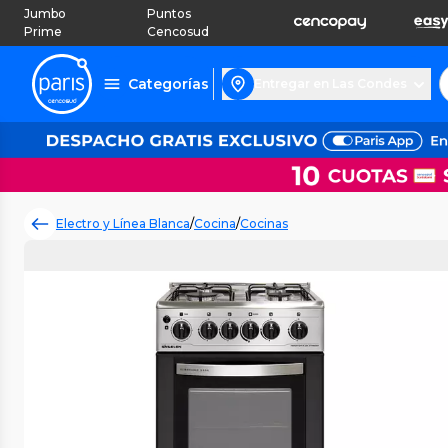
Jumbo
Puntos
Prime
Cencosud
Categorías
Entregar en Las Condes
Electro y Línea Blanca
/
Cocina
/
Cocinas