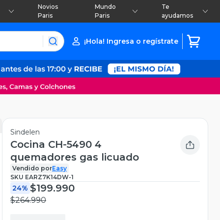
Novios
Mundo
Te
Paris
Paris
ayudamos
¡Hola! Ingresa o regístrate
Sindelen
Cocina CH-5490 4
quemadores gas licuado
Vendido por
Easy
SKU
EARZ7K14DW-1
$199.990
24%
$264.990