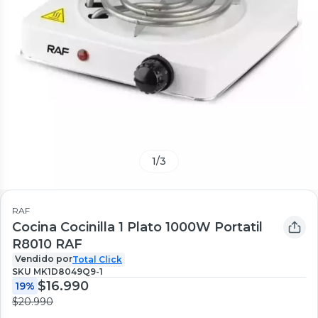
1
/
3
RAF
Cocina Cocinilla 1 Plato 1000W Portatil
R8010 RAF
Vendido por
Total Click
SKU
MK1D8049Q9-1
$16.990
19%
$20.990