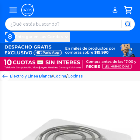
Entregar en Las Condes
Electro y Línea Blanca
/
Cocina
/
Cocinas