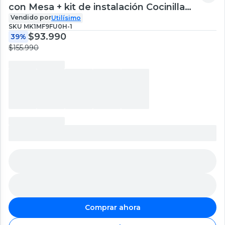
con Mesa + kit de instalación Cocinilla
Blanco
Vendido por
Utilísimo
SKU
MK1MF9FU0H-1
$93.990
39%
$155.990
Comprar ahora