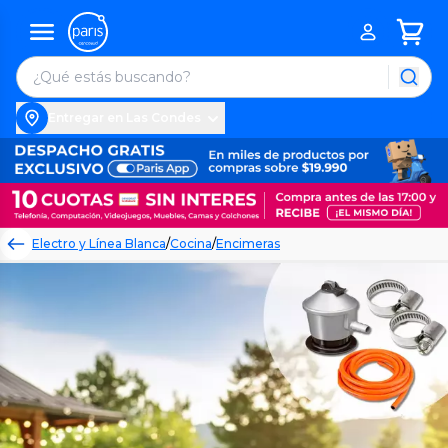
Entregar en Las Condes
Electro y Línea Blanca
/
Cocina
/
Encimeras