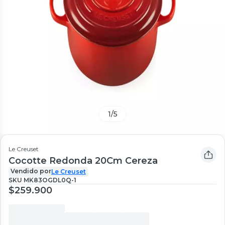
1
/
5
Le Creuset
Cocotte Redonda 20Cm Cereza
Vendido por
Le Creuset
SKU
MK83OGDL0Q-1
$259.900