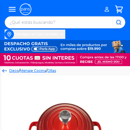
Entregar en Las Condes
Deco
/
Menaje Cocina
/
Ollas