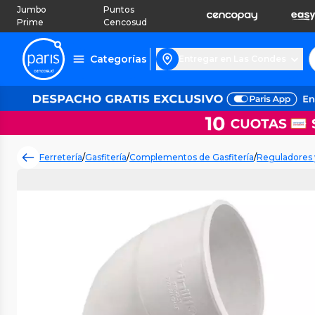
Jumbo
Puntos
Prime
Cencosud
Categorías
Entregar en Las Condes
Ferretería
/
Gasfitería
/
Complementos de Gasfitería
/
Reguladores y