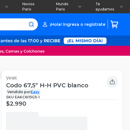
Novios
Mundo
Te
Paris
Paris
ayudamos
¡Hola! Ingresa o regístrate
Vinilit
Codo 67,5º H-H PVC blanco
Vendido por
Easy
SKU
EAKC6I15G5-1
$2.990