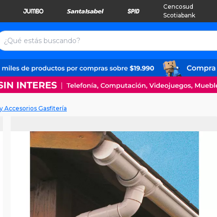
Cencosud
Scotiabank
 Accesorios Gasfitería