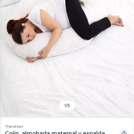
1
/
5
TheraMart
Cojín, almohada maternal y espalda