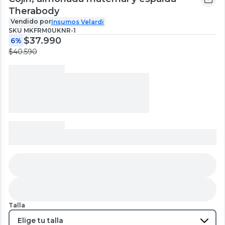
Therabody
Vendido por
Insumos Velardi
SKU
MKFRM0UKNR-1
$37.990
6%
$40.590
Talla