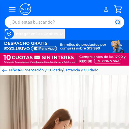
Entregar en Las Condes
Niños
/
Alimentación y Cuidado
/
Lactancia y Cuidado