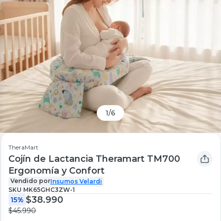
1
/
6
TheraMart
Cojín de Lactancia Theramart TM700
Ergonomía y Confort
Vendido por
Insumos Velardi
SKU
MK65GHC3ZW-1
$38.990
15%
$45.990