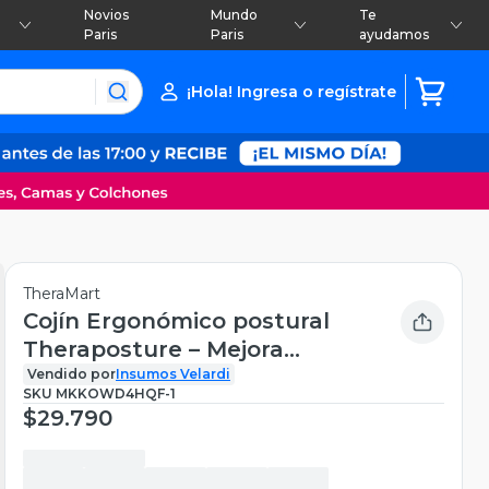
Novios
Mundo
Te
Paris
Paris
ayudamos
¡Hola! Ingresa o regístrate
TheraMart
Cojín Ergonómico postural
Theraposture – Mejora
Postura
Vendido por
Insumos Velardi
SKU
MKKOWD4HQF-1
$29.790