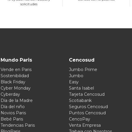
solicitudes
Mundo Paris
Cencosud
Vende en Paris
Jumbo Prime
Sostenibilidad
Jumbo
Black Friday
Easy
Cyber Monday
Santa Isabel
Cyberday
Tarjeta Cencosud
Día de la Madre
Scotiabank
Día del niño
Seguros Cencosud
Novios Paris
Puntos Cencosud
Bebé Paris
CencoPay
Tendencias Paris
Venta Empresa
BlogParis
Trabaja con Nosotros