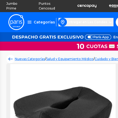
Jumbo
Puntos
Prime
Cencosud
Categorías
Entregar en Las Condes
Nuevas Categorías
/
Salud y Equipamiento Médico
/
Cuidado y Bie