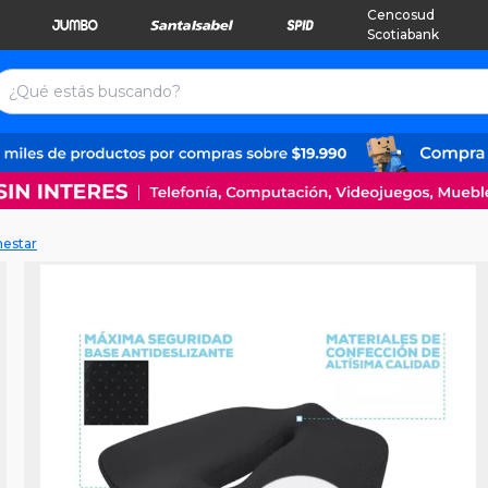
Cencosud
Scotiabank
nestar