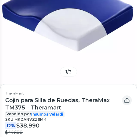
1
/
3
TheraMart
Cojín para Silla de Ruedas, TheraMax
TM375 – Theramart
Vendido por
Insumos Velardi
SKU
MKDANVZZSM-1
$38.990
12%
$44.500