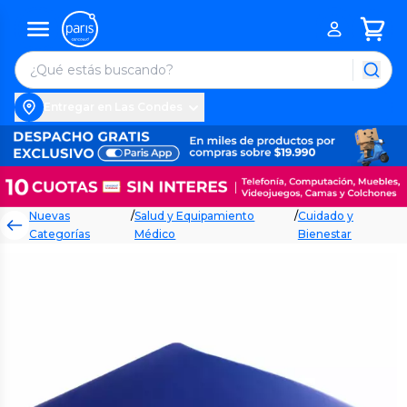
Entregar en Las Condes
Nuevas
/
Salud y Equipamiento
/
Cuidado y
Categorías
Médico
Bienestar