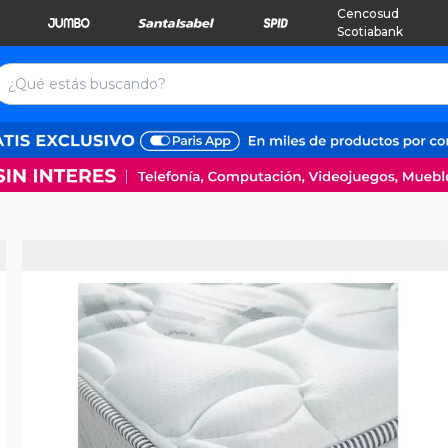
Cencosud
Scotiabank