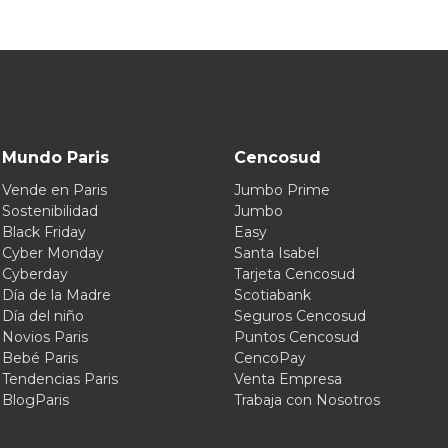
Mundo Paris
Cencosud
Vende en Paris
Jumbo Prime
Sostenibilidad
Jumbo
Black Friday
Easy
Cyber Monday
Santa Isabel
Cyberday
Tarjeta Cencosud
Día de la Madre
Scotiabank
Día del niño
Seguros Cencosud
Novios Paris
Puntos Cencosud
Bebé Paris
CencoPay
Tendencias Paris
Venta Empresa
BlogParis
Trabaja con Nosotros