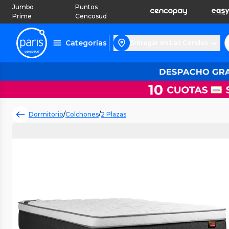
Jumbo
Puntos
Prime
Cencosud
Categorías
Entregar en Las Condes
Dormitorio
/
Colchones
/
2 Plazas