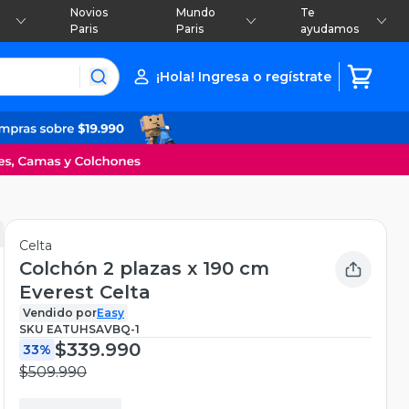
Novios
Mundo
Te
Paris
Paris
ayudamos
¡Hola! Ingresa o regístrate
Celta
Colchón 2 plazas x 190 cm
Everest Celta
Vendido por
Easy
SKU
EATUHSAVBQ-1
$339.990
33%
$509.990