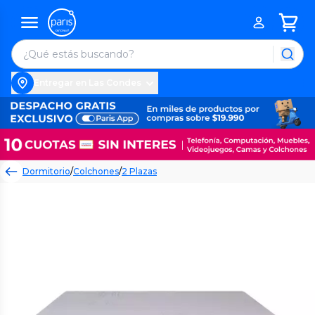
Entregar en Las Condes
Dormitorio
/
Colchones
/
2 Plazas