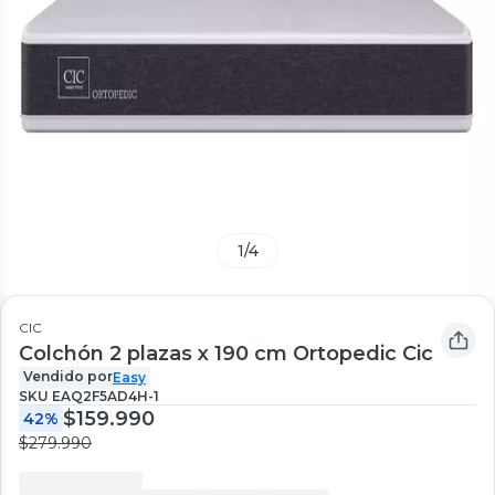
1
/
4
CIC
Colchón 2 plazas x 190 cm Ortopedic Cic
Vendido por
Easy
SKU
EAQ2F5AD4H-1
$159.990
42%
$279.990