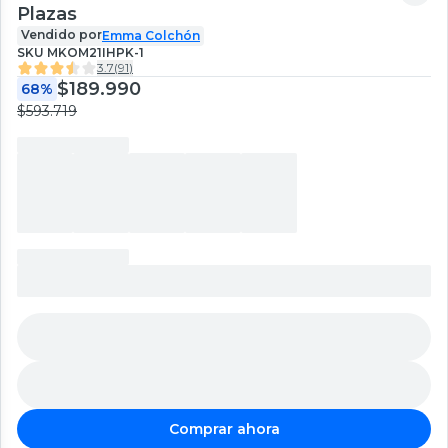
Plazas
Vendido por
Emma Colchón
SKU
MKOM21IHPK-1
3.7
(
91
)
$189.990
68%
$593.719
Comprar ahora