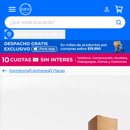
Entregar en Las Condes
Dormitorio
/
Colchones
/
2 Plazas