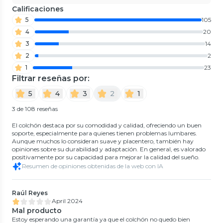
Calificaciones
5
105
4
20
3
14
2
2
1
23
Filtrar reseñas por:
5
4
3
2
1
3 de 108 reseñas
El colchón destaca por su comodidad y calidad, ofreciendo un buen
soporte, especialmente para quienes tienen problemas lumbares.
Aunque muchos lo consideran suave y placentero, también hay
opiniones sobre su durabilidad y adaptación. En general, es valorado
positivamente por su capacidad para mejorar la calidad del sueño.
Resumen de opiniones obtenidas de la web con IA
Raúl Reyes
April 2024
Mal producto
Estoy esperando una garantía ya que el colchón no quedo bien