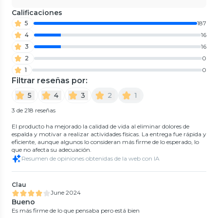
Calificaciones
5
187
4
16
3
16
2
0
1
0
Filtrar reseñas por:
5
4
3
2
1
3 de 218 reseñas
El producto ha mejorado la calidad de vida al eliminar dolores de
espalda y motivar a realizar actividades físicas. La entrega fue rápida y
eficiente, aunque algunos lo consideran más firme de lo esperado, lo
que no afecta su adecuación.
Resumen de opiniones obtenidas de la web con IA
Clau
June 2024
Bueno
Es más firme de lo que pensaba pero está bien