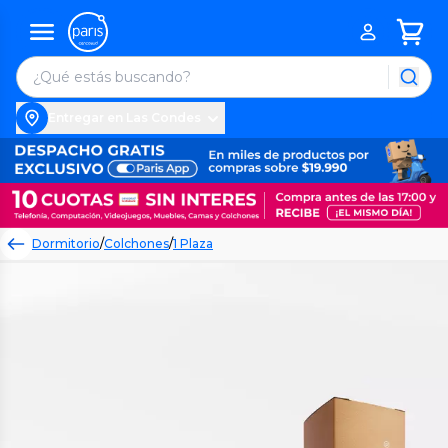
Entregar en Las Condes
Dormitorio
/
Colchones
/
1 Plaza