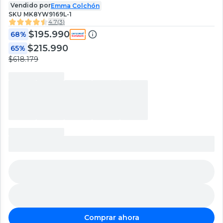
Vendido por
Emma Colchón
SKU
MK8YW9169L-1
4.7
(
3
)
$195.990
68%
$215.990
65%
$618.179
Comprar ahora