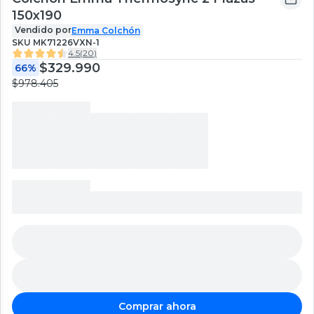
150x190
Vendido por
Emma Colchón
SKU
MK71226VXN-1
4.5
(
20
)
$329.990
66%
$978.405
Comprar ahora