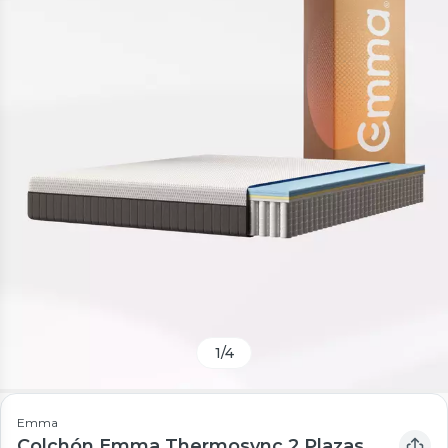
1
/
4
Emma
Colchón Emma Thermosync 2 Plazas