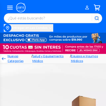
Entregar en Las Condes
Nuevas
/
Salud y Equipamiento
/
Equipos e Insumos
Categorías
Médico
Médicos