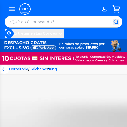
Entregar en Las Condes
Dormitorio
/
Colchones
/
King