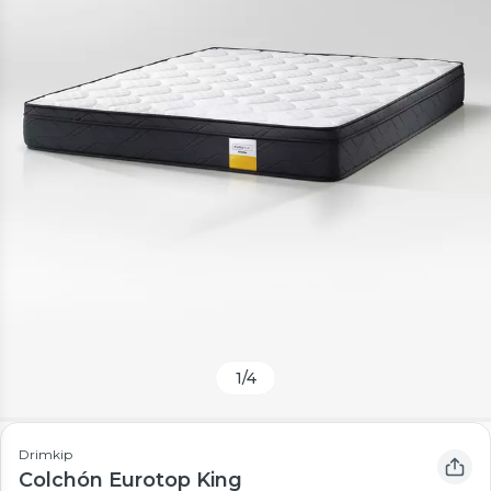
1
/
4
Drimkip
Colchón Eurotop King