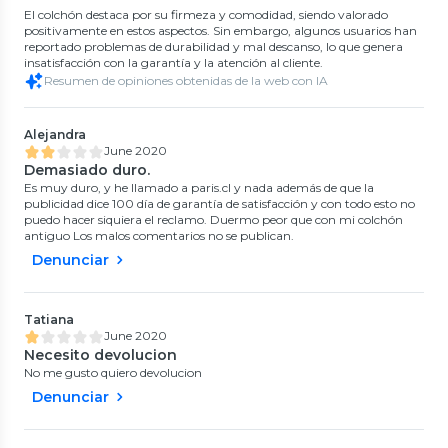
El colchón destaca por su firmeza y comodidad, siendo valorado
positivamente en estos aspectos. Sin embargo, algunos usuarios han
reportado problemas de durabilidad y mal descanso, lo que genera
insatisfacción con la garantía y la atención al cliente.
Resumen de opiniones obtenidas de la web con IA
Alejandra
June 2020
Demasiado duro.
Es muy duro, y he llamado a paris.cl y nada además de que la
publicidad dice 100 día de garantía de satisfacción y con todo esto no
puedo hacer siquiera el reclamo. Duermo peor que con mi colchón
antiguo Los malos comentarios no se publican.
Denunciar
Tatiana
June 2020
Necesito devolucion
No me gusto quiero devolucion
Denunciar