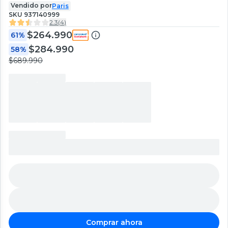
Vendido por
Paris
SKU
937140999
2.3
(
4
)
$264.990
61%
$284.990
58%
$689.990
Comprar ahora