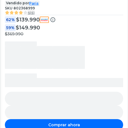
Vendido por
Paris
SKU
802368999
4
(
4
)
$139.990
62%
$149.990
59%
$369.990
Comprar ahora