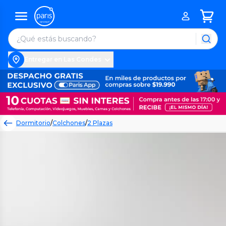
Entregar en Las Condes
Dormitorio
/
Colchones
/
2 Plazas