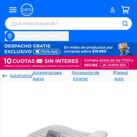
Entregar en Las Condes
Accesorios para
/
Accesorios de
/
Parasol
Automotriz
/
Autos
Exterior
Auto