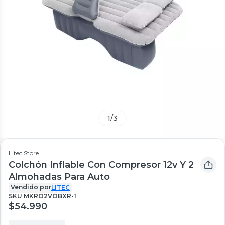
1
/
3
Litec Store
Colchón Inflable Con Compresor 12v Y 2
Almohadas Para Auto
Vendido por
LITEC
SKU
MKRO2VOBXR-1
$54.990